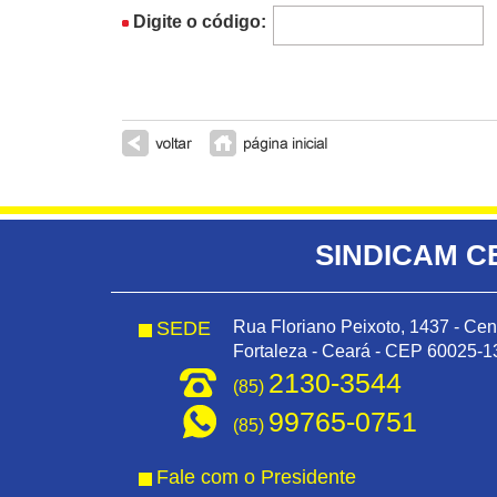
Digite o código:
SINDICAM C
SEDE
Rua Floriano Peixoto, 1437 - Cen
Fortaleza - Ceará - CEP 60025-1
2130-3544
(85)
99765-0751
(85)
Fale com o Presidente