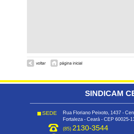
SINDICAM C
SEDE
Rua Floriano Peixoto, 1437 - Cen
Fortaleza - Ceará - CEP 60025-1
2130-3544
(85)